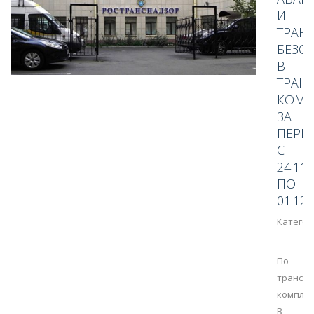
И
ТРАН
БЕЗО
В
ТРАН
КОМП
ЗА
ПЕРИ
С
24.11.
ПО
01.12.
Категор
По
трансп
комплек
В