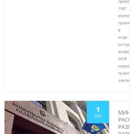
провед
1967
инспект
проверо
в
ходе
которы
выявле
5478
наруше
транспо
законод
1
МИНТ
Дек
РАСС
РАЗЛ