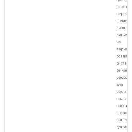
ответст
перевоз
являетс
лишь
одним
из
вариан
создани
систем
финанс
расход
для
обеспе
прав
пассажи
заключ
ранее
договор